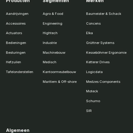
Producten
Segmenten
Merken
Aandrijvingen
Agro & Food
Baumeister & Schack
Accessoires
Engineering
Concens
Actuators
Hightech
Elka
Bedieningen
Industrie
Grüttner Systems
Besturingen
Machinebouw
Kesseböhmer Ergonomie
Hefzuilen
Medisch
Ketterer Drives
Tafelonderstellen
Kantoormeubelbouw
Logicdata
Maritiem & Off-shore
Medzes Components
Moteck
Schumo
SIR
Algemeen