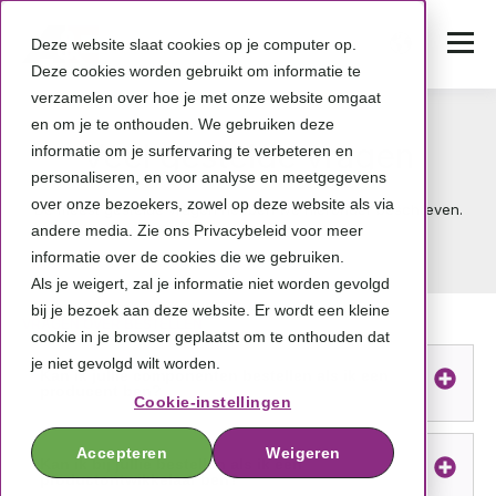
Deze website slaat cookies op je computer op.
Deze cookies worden gebruikt om informatie te
verzamelen over hoe je met onze website omgaat
en om je te onthouden. We gebruiken deze
Veel gestelde vragen
informatie om je surfervaring te verbeteren en
personaliseren, en voor analyse en meetgegevens
over onze bezoekers, zowel op deze website als via
De meest gestelde vragen hebben we hieronder beschreven.
andere media. Zie ons Privacybeleid voor meer
informatie over de cookies die we gebruiken.
Als je weigert, zal je informatie niet worden gevolgd
bij je bezoek aan deze website. Er wordt een kleine
VRAGEN OVER BESTELLEN
cookie in je browser geplaatst om te onthouden dat
je niet gevolgd wilt worden.
Kan ik jullie componenten bestellen als ik een
producent ben?
Cookie-instellingen
Accepteren
Weigeren
Kan ik bij jullie bestellen als ik een
productontwikkelaar ben?