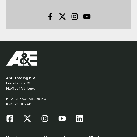
A&E Trading b.v.
Lorentzpark 13
NL-9351 VJ Leek
BTW NL850056299 B01
KvK 51500248