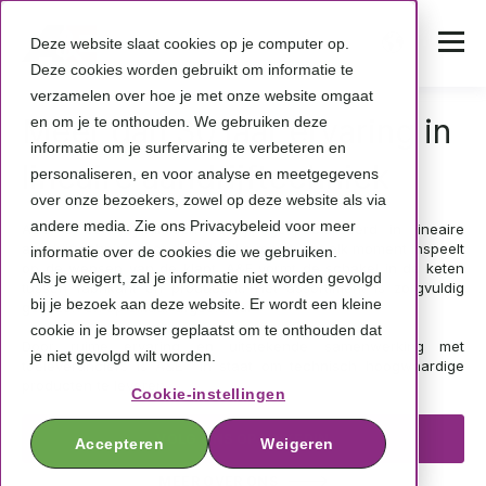
Deze website slaat cookies op je computer op.
Deze cookies worden gebruikt om informatie te
verzamelen over hoe je met onze website omgaat
Meer dan 30 jaar ervaring in
en om je te onthouden. We gebruiken deze
informatie om je surfervaring te verbeteren en
lineaire aandrijftechniek
personaliseren, en voor analyse en meetgegevens
over onze bezoekers, zowel op deze website als via
andere media. Zie ons Privacybeleid voor meer
A&E is een dynamisch bedrijf, gespecialiseerd in lineaire
aandrijftechniek voor de zakelijke markt, dat elk moment inspeelt
informatie over de cookies die we gebruiken.
op de wensen van de klant. A&E vormt de schakel in de keten
Als je weigert, zal je informatie niet worden gevolgd
tussen fabrikant en producent. Het assortiment is zorgvuldig
bij je bezoek aan deze website. Er wordt een kleine
gekozen en op elkaar afgestemd.
cookie in je browser geplaatst om te onthouden dat
Door ruime ervaring en uitstekende samenwerking met
je niet gevolgd wilt worden.
toeleveranciers is A&E in staat om technisch hoogwaardige
producten te leveren.
Cookie-instellingen
VOLG ONS OP LINKEDIN
Accepteren
Weigeren
MEER OVER ONS