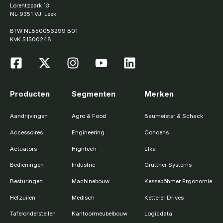
Lorentzpark 13
NL-9351 VJ Leek
BTW NL850056299 B01
KvK 51500248
Producten
Segmenten
Merken
Aandrijvingen
Agro & Food
Baumeister & Schack
Accessoires
Engineering
Concens
Actuators
Hightech
Elka
Bedieningen
Industrie
Grüttner Systems
Besturingen
Machinebouw
Kesseböhmer Ergonomie
Hefzuilen
Medisch
Ketterer Drives
Tafelonderstellen
Kantoormeubelbouw
Logicdata