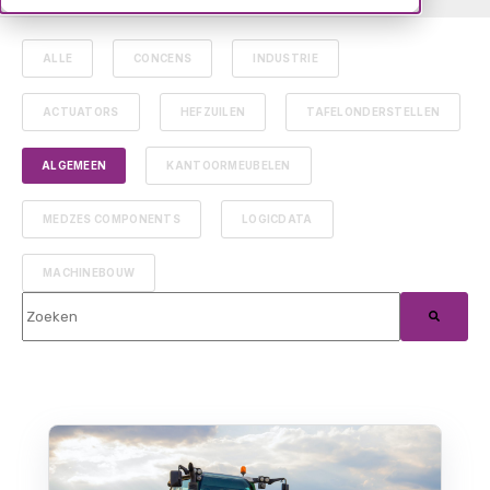
ALLE
CONCENS
INDUSTRIE
ACTUATORS
HEFZUILEN
TAFELONDERSTELLEN
ALGEMEEN
KANTOORMEUBELEN
MEDZES COMPONENTS
LOGICDATA
MACHINEBOUW
Dit is een zoekveld waaraan een functie voor automatische suggest
Er zijn geen suggesties want het zoekveld is leeg.