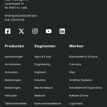
Lorentzpark 13
NL-9351 VJ Leek
BTW NL850056299 B01
KvK 51500248
Producten
Segmenten
Merken
Aandrijvingen
Agro & Food
Baumeister & Schack
Accessoires
Engineering
Concens
Actuators
Hightech
Elka
Bedieningen
Industrie
Grüttner Systems
Besturingen
Machinebouw
Kesseböhmer Ergonomie
Hefzuilen
Medisch
Ketterer Drives
Tafelonderstellen
Kantoormeubelbouw
Logicdata