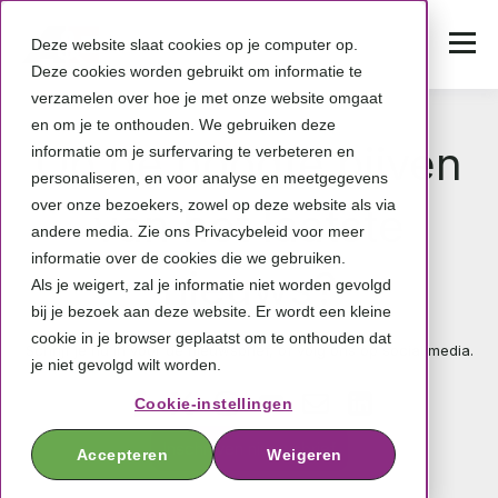
Deze website slaat cookies op je computer op.
Deze cookies worden gebruikt om informatie te
verzamelen over hoe je met onze website omgaat
en om je te onthouden. We gebruiken deze
Op de hoogte bijven
informatie om je surfervaring te verbeteren en
personaliseren, en voor analyse en meetgegevens
over onze bezoekers, zowel op deze website als via
van het laatste
andere media. Zie ons Privacybeleid voor meer
informatie over de cookies die we gebruiken.
nieuws?
Als je weigert, zal je informatie niet worden gevolgd
bij je bezoek aan deze website. Er wordt een kleine
cookie in je browser geplaatst om te onthouden dat
Schrijf je nu in voor de nieuwsbrief, of volg ons op social media.
je niet gevolgd wilt worden.
Cookie-instellingen
Inschrijven nieuwsbrief
Accepteren
Weigeren