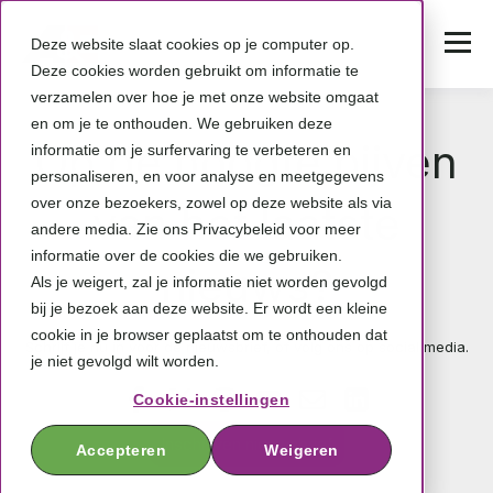
Deze website slaat cookies op je computer op.
Deze cookies worden gebruikt om informatie te
verzamelen over hoe je met onze website omgaat
en om je te onthouden. We gebruiken deze
Op de hoogte bijven
informatie om je surfervaring te verbeteren en
personaliseren, en voor analyse en meetgegevens
over onze bezoekers, zowel op deze website als via
van het laatste
andere media. Zie ons Privacybeleid voor meer
informatie over de cookies die we gebruiken.
nieuws?
Als je weigert, zal je informatie niet worden gevolgd
bij je bezoek aan deze website. Er wordt een kleine
cookie in je browser geplaatst om te onthouden dat
Schrijf je nu in voor de nieuwsbrief, of volg ons op social media.
je niet gevolgd wilt worden.
Cookie-instellingen
Inschrijven nieuwsbrief
Accepteren
Weigeren