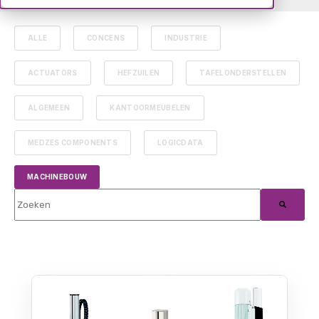
ALLE
CONCENS
INDUSTRIE
ACTUATORS
HEFZUILEN
TAFELONDERSTELLEN
ALGEMEEN
KANTOORMEUBELEN
MEDZES COMPONENTS
LOGICDATA
MACHINEBOUW
Dit is een zoekveld waaraan een functie voor automatische suggest
Er zijn geen suggesties want het zoekveld is leeg.