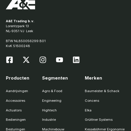
A&E Trading b.v.
Lorentzpark 13
NL-9351 VJ Leek
BTW NL850056299 B01
KvK 51500248
Producten
Segmenten
Merken
Aandrijvingen
Agro & Food
Baumeister & Schack
Accessoires
Engineering
Concens
Actuators
Hightech
Elka
Bedieningen
Industrie
Grüttner Systems
Besturingen
Machinebouw
Kesseböhmer Ergonomie