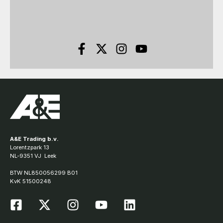
A&E Trading b.v.
Lorentzpark 13
NL-9351 VJ Leek
BTW NL850056299 B01
KvK 51500248