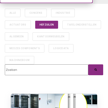
ALLE
CONCENS
INDUSTRIE
ACTUATORS
HEFZUILEN
TAFELONDERSTELLEN
ALGEMEEN
KANTOORMEUBELEN
MEDZES COMPONENTS
LOGICDATA
MACHINEBOUW
Dit is een zoekveld waaraan een functie voor automatische suggest
Er zijn geen suggesties want het zoekveld is leeg.