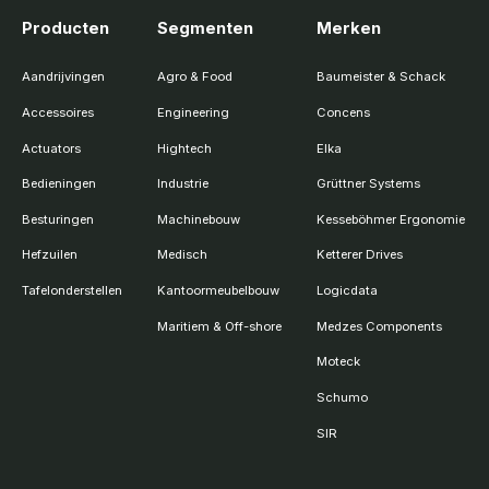
Producten
Segmenten
Merken
Aandrijvingen
Agro & Food
Baumeister & Schack
Accessoires
Engineering
Concens
Actuators
Hightech
Elka
Bedieningen
Industrie
Grüttner Systems
Besturingen
Machinebouw
Kesseböhmer Ergonomie
Hefzuilen
Medisch
Ketterer Drives
Tafelonderstellen
Kantoormeubelbouw
Logicdata
Maritiem & Off-shore
Medzes Components
Moteck
Schumo
SIR