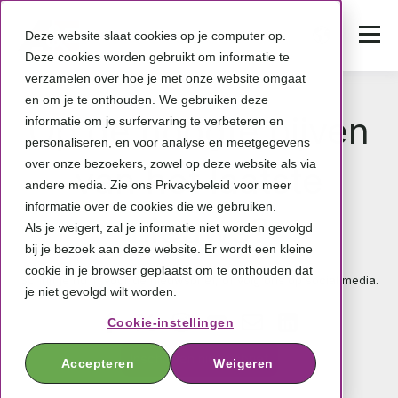
Deze website slaat cookies op je computer op.
Deze cookies worden gebruikt om informatie te
verzamelen over hoe je met onze website omgaat
en om je te onthouden. We gebruiken deze
Op de hoogte bijven
informatie om je surfervaring te verbeteren en
personaliseren, en voor analyse en meetgegevens
over onze bezoekers, zowel op deze website als via
van het laatste
andere media. Zie ons Privacybeleid voor meer
informatie over de cookies die we gebruiken.
nieuws?
Als je weigert, zal je informatie niet worden gevolgd
bij je bezoek aan deze website. Er wordt een kleine
cookie in je browser geplaatst om te onthouden dat
Schrijf je nu in voor de nieuwsbrief, of volg ons op social media.
je niet gevolgd wilt worden.
Cookie-instellingen
Inschrijven nieuwsbrief
Accepteren
Weigeren