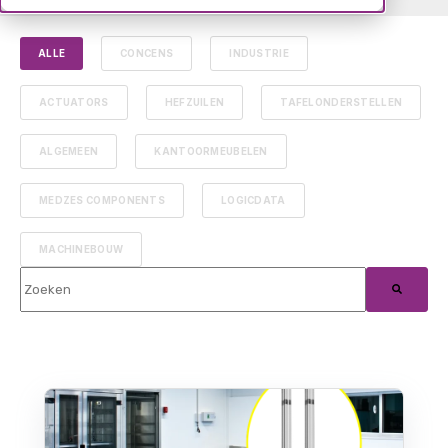
ALLE
CONCENS
INDUSTRIE
ACTUATORS
HEFZUILEN
TAFELONDERSTELLEN
ALGEMEEN
KANTOORMEUBELEN
MEDZES COMPONENTS
LOGICDATA
MACHINEBOUW
Dit is een zoekveld waaraan een functie voor automatische suggest
Er zijn geen suggesties want het zoekveld is leeg.