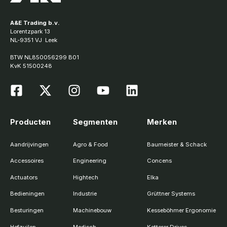
A&E Trading b.v.
Lorentzpark 13
NL-9351 VJ Leek
BTW NL850056299 B01
KvK 51500248
Producten
Segmenten
Merken
Aandrijvingen
Agro & Food
Baumeister & Schack
Accessoires
Engineering
Concens
Actuators
Hightech
Elka
Bedieningen
Industrie
Grüttner Systems
Besturingen
Machinebouw
Kesseböhmer Ergonomie
Hefzuilen
Medisch
Ketterer Drives