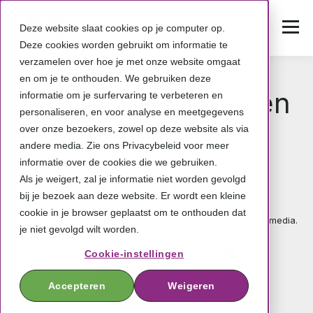
Deze website slaat cookies op je computer op.
Deze cookies worden gebruikt om informatie te
verzamelen over hoe je met onze website omgaat
en om je te onthouden. We gebruiken deze
Op de hoogte bijven
informatie om je surfervaring te verbeteren en
personaliseren, en voor analyse en meetgegevens
over onze bezoekers, zowel op deze website als via
van het laatste
andere media. Zie ons Privacybeleid voor meer
informatie over de cookies die we gebruiken.
nieuws?
Als je weigert, zal je informatie niet worden gevolgd
bij je bezoek aan deze website. Er wordt een kleine
cookie in je browser geplaatst om te onthouden dat
Schrijf je nu in voor de nieuwsbrief, of volg ons op social media.
je niet gevolgd wilt worden.
Cookie-instellingen
Inschrijven nieuwsbrief
Accepteren
Weigeren